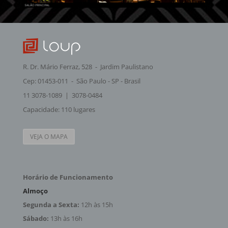
R. Dr. Mário Ferraz, 528 - Jardim Paulistano
Cep: 01453-011 - São Paulo - SP - Brasil
11 3078-1089 | 3078-0484
Capacidade: 110 lugares
VEJA O MAPA
Horário de Funcionamento
Almoço
Segunda a Sexta:
12h às 15h
Sábado:
13h às 16h